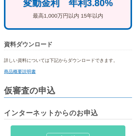
変動金利 年利3.80%
ローンサービス一覧
最高1,000万円以内 15年以内
やましんWEB完結ローン
職域ローン
住宅ローン
資料ダウンロード
やましん無担保住宅ローン
やましんリフォームローン
詳しい資料については下記からダウンロードできます。
やましんエコ・リフォームローン
商品概要説明書
やましんフリーローン エブリィ
仮審査の申込
オートローン
山梨しんきん教育ローン「はぐくみ」（証書貸付型）
インターネットからのお申込
山梨しんきん教育ローン「はぐくみ」（当座貸越型）
多目的ローン
やましんフリーローン リメイク