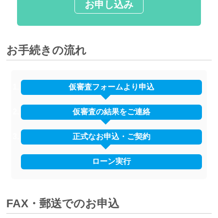
お申し込み
しんきんカードローン
しんきんのカードローンきゃっする
お手続きの流れ
返済シミュレーション
ローン金利一覧
仮審査フォームより申込
仮審査の結果をご連絡
正式なお申込・ご契約
ローン実行
FAX・郵送でのお申込