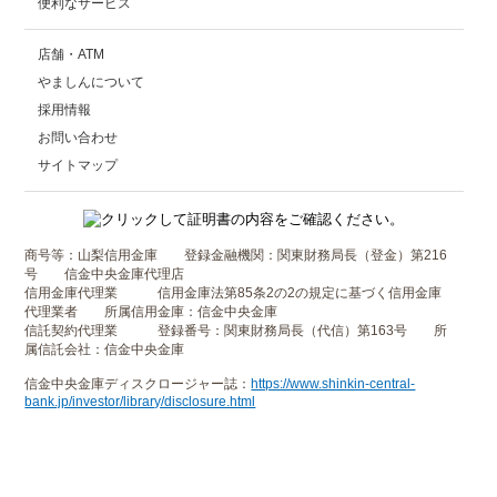
便利なサービス
店舗・ATM
やましんについて
採用情報
お問い合わせ
サイトマップ
商号等：山梨信用金庫 登録金融機関：関東財務局長（登金）第216
号 信金中央金庫代理店
信用金庫代理業 信用金庫法第85条2の2の規定に基づく信用金庫
代理業者 所属信用金庫：信金中央金庫
信託契約代理業 登録番号：関東財務局長（代信）第163号 所
属信託会社：信金中央金庫
信金中央金庫ディスクロージャー誌：
https://www.shinkin-central-
bank.jp/investor/library/disclosure.html