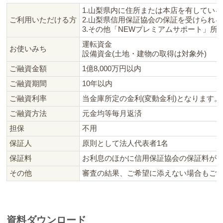
やましん地域活性化ファンド
1.山梨県内に住所または本店を有してい
ご利用いただける方
2.山梨県信用保証協会の保証を受けられ
NEWプレミアムサポート
3.その他「NEWプレミアムサポート」所
信用保証協会付き融資
運転資金
お使いみち
設備資金(土地・建物の取得は対象外)
山梨しんきん事業承継ローン
ご融資金額
1億8,000万円以内
ご融資期間
10年以内
ご融資利率
当金庫所定の金利(変動金利)となります。
ご融資方法
元金均等毎月返済
担保
不用
保証人
原則として法人代表者1名
保証料
お利息のほかに信用保証協会の保証料が
その他
審査の結果、ご希望に添えない場合もござ
資料ダウンロード