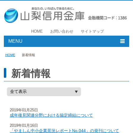
HOME
お問い合わせ
サイトマップ
MENU
個人のお客様
HOME
新着情報
事業者のお客様
新着情報
店舗・ATM
やましんについて
2019年01月25日
採用情報
成年後見関連分野における協定締結について
2019年01月16日
「やましん中小企業景況レポートNo.044」の発刊について