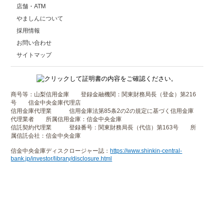
店舗・ATM
やましんについて
採用情報
お問い合わせ
サイトマップ
商号等：山梨信用金庫 登録金融機関：関東財務局長（登金）第216
号 信金中央金庫代理店
信用金庫代理業 信用金庫法第85条2の2の規定に基づく信用金庫
代理業者 所属信用金庫：信金中央金庫
信託契約代理業 登録番号：関東財務局長（代信）第163号 所
属信託会社：信金中央金庫
信金中央金庫ディスクロージャー誌：
https://www.shinkin-central-
bank.jp/investor/library/disclosure.html