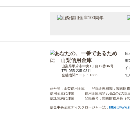
個
事
山梨県甲府市中央1丁目12番36号
イ
TEL:055-235-0311
金融機関コード：1386
で
商号等：山梨信用金庫 登録金融機関：関東財務
信用金庫代理業 信用金庫法第85条2の2の規
信託契約代理業 登録番号：関東財務局長（代信
信金中央金庫ディスクロージャー誌：
https://www.s