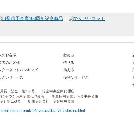
人のお客様
貯める
業者のお客様
借りる
ンターネットバンキング
備える
んさいサービス
便利なサービス
局長（登金）第216号 信金中央金庫代理店
定に基づく信用金庫代理業者 所属信用金庫：信金中央金庫
）第163号 所属信託会社：信金中央金庫
hinkin-central-bank.jp/investor/library/disclosure.html