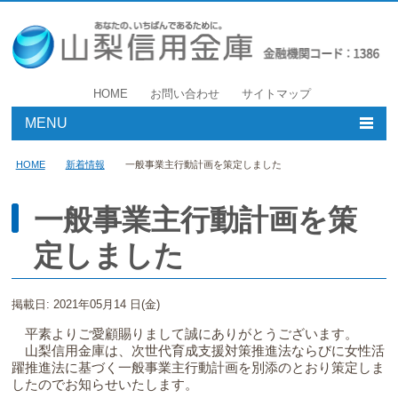
HOME
お問い合わせ
サイトマップ
MENU
個人のお客様
HOME
新着情報
一般事業主行動計画を策定しました
事業者のお客様
一般事業主行動計画を策
定しました
店舗・ATM
やましんについて
掲載日: 2021年05月14 日(金)
平素よりご愛顧賜りまして誠にありがとうございます。
採用情報
山梨信用金庫は、次世代育成支援対策推進法ならびに女性活
躍推進法に基づく一般事業主行動計画を別添のとおり策定しま
したのでお知らせいたします。