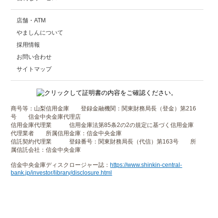
店舗・ATM
やましんについて
採用情報
お問い合わせ
サイトマップ
商号等：山梨信用金庫 登録金融機関：関東財務局長（登金）第216
号 信金中央金庫代理店
信用金庫代理業 信用金庫法第85条2の2の規定に基づく信用金庫
代理業者 所属信用金庫：信金中央金庫
信託契約代理業 登録番号：関東財務局長（代信）第163号 所
属信託会社：信金中央金庫
信金中央金庫ディスクロージャー誌：
https://www.shinkin-central-
bank.jp/investor/library/disclosure.html