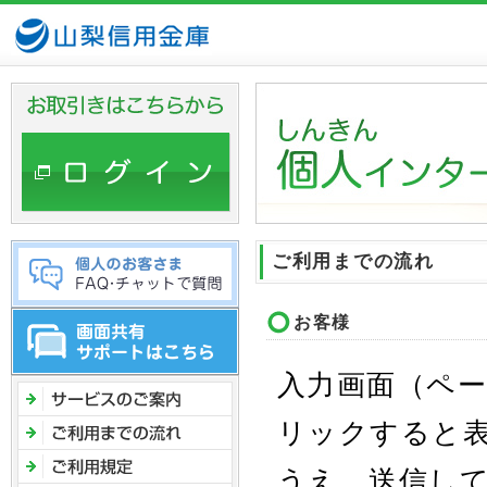
ヘ
ッ
ダ
メ
ニ
ュ
ー
へ
ジ
ャ
ご利用までの流れ
ン
プ
お客様
入力画面（ペ
リックすると
うえ、送信し