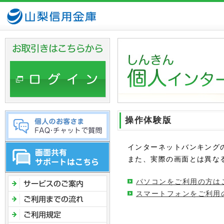
ヘ
ッ
ダ
メ
ニ
ュ
ー
へ
ジ
ャ
操作体験版
ン
プ
インターネットバンキング
また、実際の画面とは異な
パソコンをご利用の方は
スマートフォンをご利用