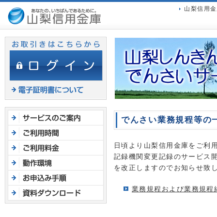
ヘ
山梨信用金
ッ
ダ
メ
ニ
ュ
ー
へ
ジ
ャ
ン
でんさい業務規程等の
プ
日頃より山梨信用金庫をご利
記録機関変更記録のサービス開
を改正しますのでお知らせ致
業務規程および業務規程